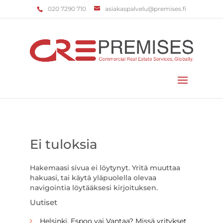
‌020 7290 710
asiakaspalvelu@premises.fi
Valitse sivu
Ei tuloksia
Hakemaasi sivua ei löytynyt. Yritä muuttaa
hakuasi, tai käytä yläpuolella olevaa
navigointia löytääksesi kirjoituksen.
Uutiset
Helsinki, Espoo vai Vantaa? Missä yritykset