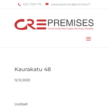
‌020 7290 710
asiakaspalvelu@premises.fi
Valitse sivu
Kaurakatu 48
12.12.2025
Uutiset