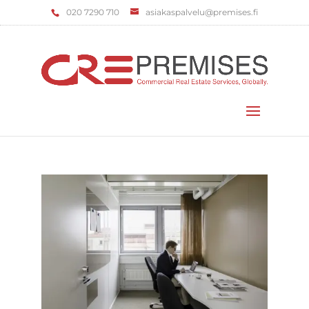
‌020 7290 710
asiakaspalvelu@premises.fi
Valitse sivu