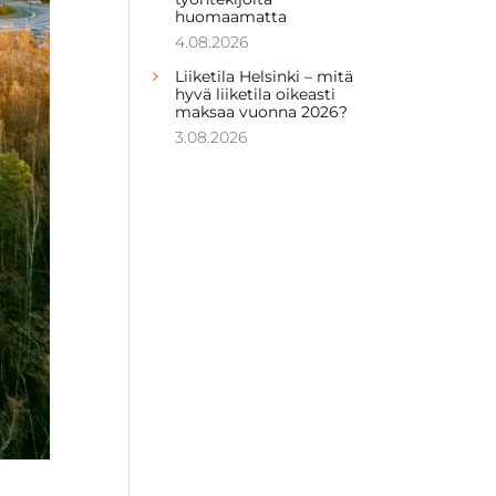
huomaamatta
4.08.2026
Liiketila Helsinki – mitä
hyvä liiketila oikeasti
maksaa vuonna 2026?
3.08.2026