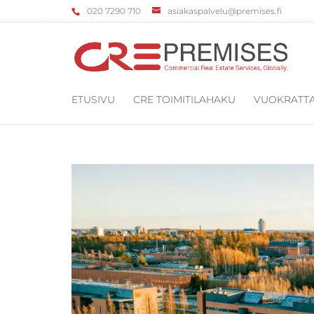
‌020 7290 710
asiakaspalvelu@premises.fi
ETUSIVU
CRE TOIMITILAHAKU
VUOKRATTA