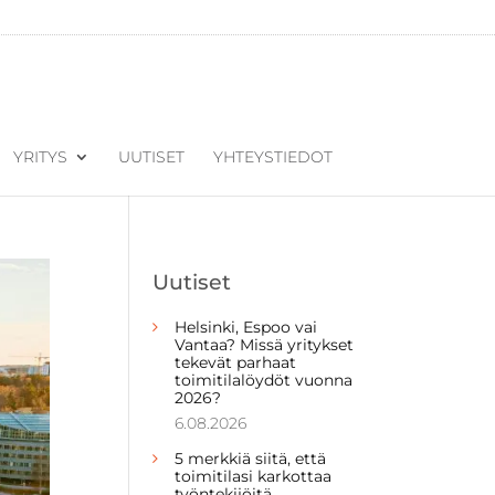
YRITYS
UUTISET
YHTEYSTIEDOT
Uutiset
Helsinki, Espoo vai
Vantaa? Missä yritykset
tekevät parhaat
toimitilalöydöt vuonna
2026?
6.08.2026
5 merkkiä siitä, että
toimitilasi karkottaa
työntekijöitä