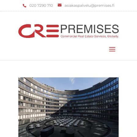
‌020 7290 710
asiakaspalvelu@premises.fi
Valitse sivu