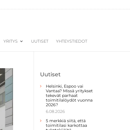
YRITYS
UUTISET
YHTEYSTIEDOT
Uutiset
Helsinki, Espoo vai
Vantaa? Missä yritykset
tekevät parhaat
toimitilalöydöt vuonna
2026?
6.08.2026
5 merkkiä siitä, että
toimitilasi karkottaa
työntekijöitä