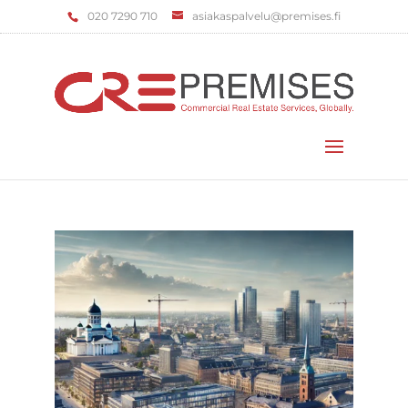
‌020 7290 710
asiakaspalvelu@premises.fi
Valitse sivu