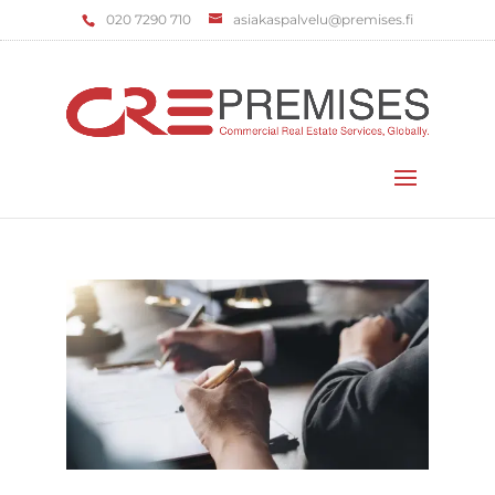
‌020 7290 710
asiakaspalvelu@premises.fi
Valitse sivu