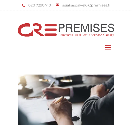
‌020 7290 710
asiakaspalvelu@premises.fi
Valitse sivu