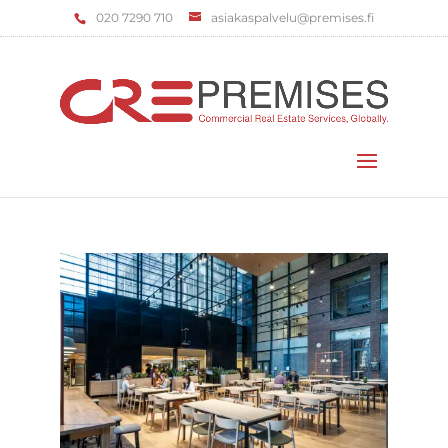
‌020 7290 710
asiakaspalvelu@premises.fi
Valitse sivu