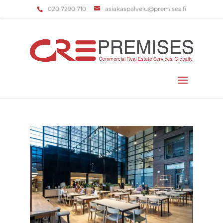
‌020 7290 710
asiakaspalvelu@premises.fi
Valitse sivu