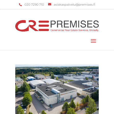
‌020 7290 710
asiakaspalvelu@premises.fi
Valitse sivu