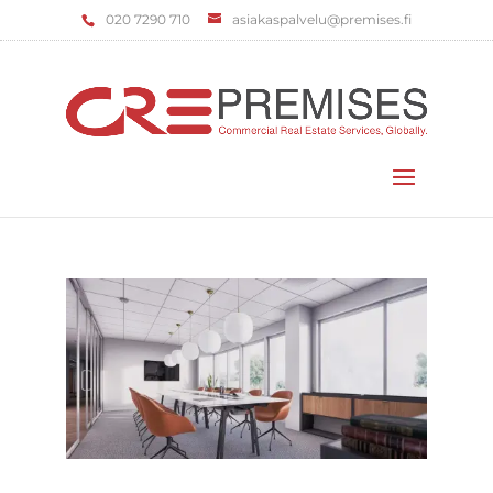
‌020 7290 710
asiakaspalvelu@premises.fi
Valitse sivu