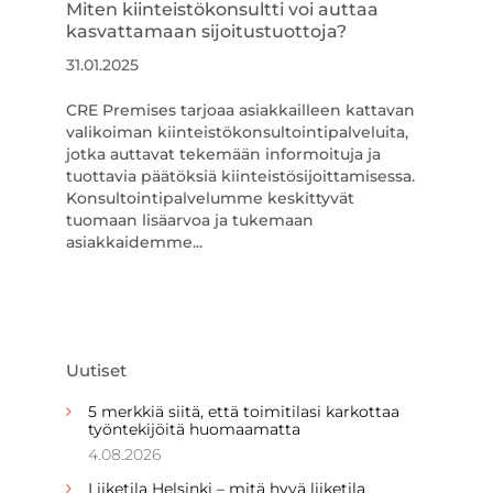
Miten kiinteistökonsultti voi auttaa
kasvattamaan sijoitustuottoja?
31.01.2025
CRE Premises tarjoaa asiakkailleen kattavan
valikoiman kiinteistökonsultointipalveluita,
jotka auttavat tekemään informoituja ja
tuottavia päätöksiä kiinteistösijoittamisessa.
Konsultointipalvelumme keskittyvät
tuomaan lisäarvoa ja tukemaan
asiakkaidemme...
Uutiset
5 merkkiä siitä, että toimitilasi karkottaa
työntekijöitä huomaamatta
4.08.2026
Liiketila Helsinki – mitä hyvä liiketila