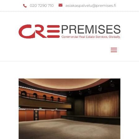
‌020 7290 710
asiakaspalvelu@premises.fi
Valitse sivu