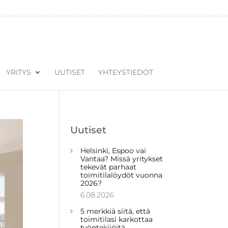
YRITYS
UUTISET
YHTEYSTIEDOT
Uutiset
Helsinki, Espoo vai
Vantaa? Missä yritykset
tekevät parhaat
toimitilalöydöt vuonna
2026?
6.08.2026
5 merkkiä siitä, että
toimitilasi karkottaa
työntekijöitä