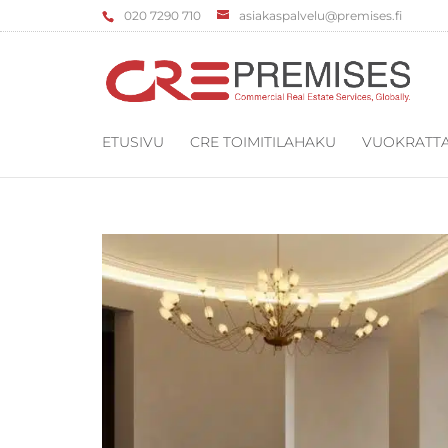
‌020 7290 710
asiakaspalvelu@premises.fi
ETUSIVU
CRE TOIMITILAHAKU
VUOKRATTA