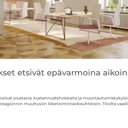
tykset etsivät epävarmoina aikoi
osivat joustavia, kustannustehokkaita ja muuntautumiskykyisi
reagoinnin muuttuviin liiketoimintaolosuhteisiin. Tiloilta vaad