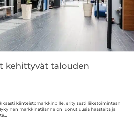
t kehittyvät talouden
kaasti kiinteistömarkkinoille, erityisesti liiketoimintaan
 Nykyinen markkinatilanne on luonut uusia haasteita ja
ä...