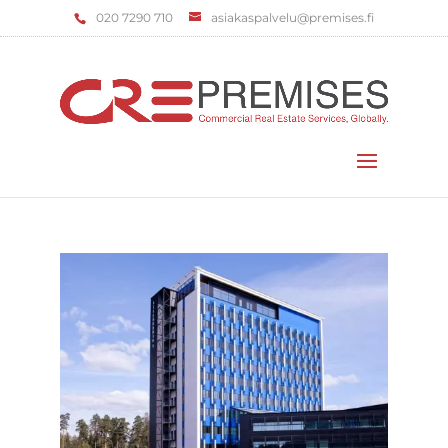
‌020 7290 710
asiakaspalvelu@premises.fi
Valitse sivu