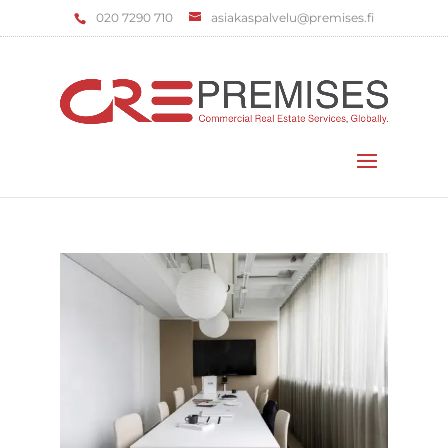
‌020 7290 710
asiakaspalvelu@premises.fi
Valitse sivu