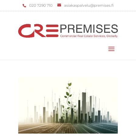
‌020 7290 710
asiakaspalvelu@premises.fi
Valitse sivu