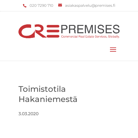
‌020 7290 710
asiakaspalvelu@premises.fi
Valitse sivu
Toimistotila
Hakaniemestä
3.03.2020