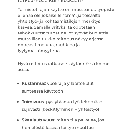
tärkeämpää kuin koskaan?
Toimistotilojen käyttö on muuttunut: työpiste
ei enää ole jokaiselle “oma”, ja toisaalta
yhteistyö- ja kohtaamistilojen merkitys
kasvaa. Samalla yrityksiltä odotetaan
tehokkuutta: turhat neliöt syövät budjettia,
mutta liian tiukka mitoitus näkyy arjessa
nopeasti meluna, ruuhkina ja
tyytymättömyytenä.
Hyvä mitoitus ratkaisee käytännössä kolme
asiaa:
Kustannus
: vuokra ja ylläpitokulut
suhteessa käyttöön
Toimivuus
: pystytäänkö työ tekemään
sujuvasti (keskittyminen + yhteistyö)
Skaalautuvuus
: miten tila palvelee, jos
henkilöstö kasvaa tai työ muuttuu