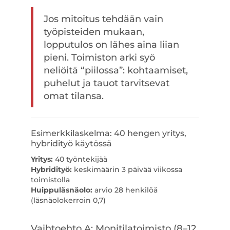
Jos mitoitus tehdään vain
työpisteiden mukaan,
lopputulos on lähes aina liian
pieni. Toimiston arki syö
neliöitä “piilossa”: kohtaamiset,
puhelut ja tauot tarvitsevat
omat tilansa.
Esimerkkilaskelma: 40 hengen yritys,
hybridityö käytössä
Yritys:
40 työntekijää
Hybridityö:
keskimäärin 3 päivää viikossa
toimistolla
Huippuläsnäolo:
arvio 28 henkilöä
(läsnäolokerroin 0,7)
Vaihtoehto A: Monitilatoimisto (8–12