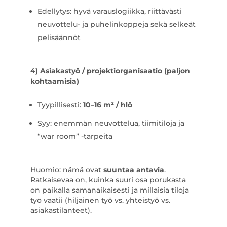
Edellytys: hyvä varauslogiikka, riittävästi
neuvottelu- ja puhelinkoppeja sekä selkeät
pelisäännöt
4) Asiakastyö / projektiorganisaatio (paljon
kohtaamisia)
Tyypillisesti:
10–16 m² / hlö
Syy: enemmän neuvottelua, tiimitiloja ja
“war room” -tarpeita
Huomio: nämä ovat
suuntaa antavia
.
Ratkaisevaa on, kuinka suuri osa porukasta
on paikalla samanaikaisesti ja millaisia tiloja
työ vaatii (hiljainen työ vs. yhteistyö vs.
asiakastilanteet).