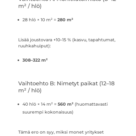
m² / hlö)
28 hlö × 10 m² =
280 m²
Lisää joustovara +10–15 % (kasvu, tapahtumat,
ruuhkahuiput):
308–322 m²
Vaihtoehto B: Nimetyt paikat (12–18
m² / hlö)
40 hlö × 14 m² =
560 m²
(huomattavasti
suurempi kokonaisuus)
Tämä ero on syy, miksi monet yritykset