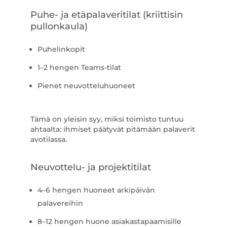
Puhe- ja etäpalaveritilat (kriittisin
pullonkaula)
Puhelinkopit
1–2 hengen Teams-tilat
Pienet neuvotteluhuoneet
Tämä on yleisin syy, miksi toimisto tuntuu
ahtaalta: ihmiset päätyvät pitämään palaverit
avotilassa.
Neuvottelu- ja projektitilat
4–6 hengen huoneet arkipäivän
palavereihin
8–12 hengen huone asiakastapaamisille