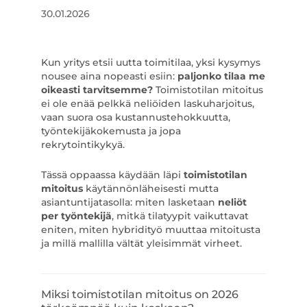
30.01.2026
Kun yritys etsii uutta toimitilaa, yksi kysymys
nousee aina nopeasti esiin:
paljonko tilaa me
oikeasti tarvitsemme?
Toimistotilan mitoitus
ei ole enää pelkkä neliöiden laskuharjoitus,
vaan suora osa kustannustehokkuutta,
työntekijäkokemusta ja jopa
rekrytointikykyä.
Tässä oppaassa käydään läpi
toimistotilan
mitoitus
käytännönläheisesti mutta
asiantuntijatasolla: miten lasketaan
neliöt
per työntekijä
, mitkä tilatyypit vaikuttavat
eniten, miten hybridityö muuttaa mitoitusta
ja millä mallilla vältät yleisimmät virheet.
Miksi toimistotilan mitoitus on 2026