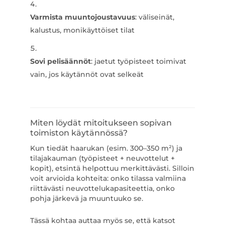
Varmista muuntojoustavuus
: väliseinät,
kalustus, monikäyttöiset tilat
Sovi pelisäännöt
: jaetut työpisteet toimivat
vain, jos käytännöt ovat selkeät
Miten löydät mitoitukseen sopivan
toimiston käytännössä?
Kun tiedät haarukan (esim. 300–350 m²) ja
tilajakauman (työpisteet + neuvottelut +
kopit), etsintä helpottuu merkittävästi. Silloin
voit arvioida kohteita: onko tilassa valmiina
riittävästi neuvottelukapasiteettia, onko
pohja järkevä ja muuntuuko se.
Tässä kohtaa auttaa myös se, että katsot