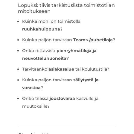
Lopuksi: tiivis tarkistuslista toimistotilan
mitoitukseen
Kuinka moni on toimistolla
ruuhkahuippuna
?
Kuinka paljon tarvitaan
Teams-/puhetiloja
?
Onko riittävästi
pienryhmätiloja ja
neuvotteluhuoneita
?
Tarvitaanko
asiakasalue
tai koulutustila?
Kuinka paljon tarvitaan
säilytystä ja
varastoa
?
Onko tilassa
joustovaraa
kasvulle ja
muutoksille?