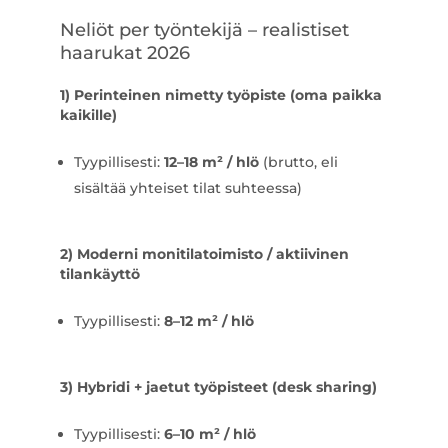
Neliöt per työntekijä – realistiset
haarukat 2026
1) Perinteinen nimetty työpiste (oma paikka
kaikille)
Tyypillisesti:
12–18 m² / hlö
(brutto, eli
sisältää yhteiset tilat suhteessa)
2) Moderni monitilatoimisto / aktiivinen
tilankäyttö
Tyypillisesti:
8–12 m² / hlö
3) Hybridi + jaetut työpisteet (desk sharing)
Tyypillisesti:
6–10 m² / hlö