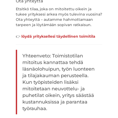
Ota yhteyttä
Etsitkö tilaa, joka on mitoitettu oikein ja
tukee yrityksesi arkea myös tulevina vuosina?
Ota yhteyttä – autamme hahmottamaan
tarpeen ja löytämään sopivan ratkaisun.
👉
löydä yrityksellesi täydellinen toimitila
Yhteenveto: Toimistotilan
mitoitus kannattaa tehdä
läsnäolohuipun, työn luonteen
ja tilajakauman perusteella.
Kun työpisteiden lisäksi
mitoitetaan neuvottelu- ja
puhetilat oikein, yritys säästää
kustannuksissa ja parantaa
työrauhaa.