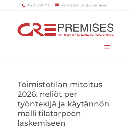
‌020 7290 710
asiakaspalvelu@premises.fi
Valitse sivu
Toimistotilan mitoitus
2026: neliöt per
työntekijä ja käytännön
malli tilatarpeen
laskemiseen