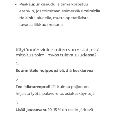
Pääkaupunkiseudulla tämä korostuu
etenkin, jos toimitaan esimerkiksi
toimitila
Helsinki
-alueella, mutta operatiivista
tavaraa liikkuu mukana
Käytännön vinkit: miten varmistat, että
mitoitus toimii myös tulevaisuudessa?
Suunnittele huippupäivä, älä keskiarvoa
Tee “tilatarveprofiili”
: kuinka paljon on
hiljaista työtä, palavereita, asiakaskäyntejä
Lisää joustovara
: 10–15 % on usein järkevä