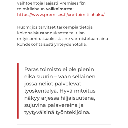
vaihtoehtoja laajasti Premises.fi:n
toimitilahaun
valikoimasta
:
https://www.premises.fi/cre-toimitilahaku/
Huom: jos tarvitset tarkempia tietoja
kokonaiskustannuksesta tai tilan
erityisominaisuuksista, ne varmistetaan aina
kohdekohtaisesti yhteydenotolla.
Paras toimisto ei ole pienin
eikä suurin – vaan sellainen,
jossa neliöt palvelevat
työskentelyä. Hyvä mitoitus
näkyy arjessa hiljaisuutena,
sujuvina palavereina ja
tyytyväisinä työntekijöinä.