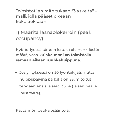
Toimistotilan mitoituksen “3 askelta” –
malli, jolla pääset oikeaan
kokoluokkaan
1) Määritä läsnäolokerroin (peak
occupancy)
Hybridityössä tärkein luku ei ole henkilöstön
määrä, vaan
kuinka moni on toimistolla
samaan aikaan ruuhkahuippuna
.
Jos yrityksessä on 50 työntekijää, mutta
huippupäivinä paikalla on 35, mitoitus
tehdään ensisijaisesti 35:lle (ja sen päälle
joustovara).
Käytännön peukalosääntöjä: