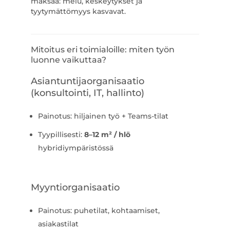
maksaa: melu, keskeytykset ja
tyytymättömyys kasvavat.
Mitoitus eri toimialoille: miten työn
luonne vaikuttaa?
Asiantuntijaorganisaatio
(konsultointi, IT, hallinto)
Painotus: hiljainen työ + Teams-tilat
Tyypillisesti:
8–12 m² / hlö
hybridiympäristössä
Myyntiorganisaatio
Painotus: puhetilat, kohtaamiset,
asiakastilat