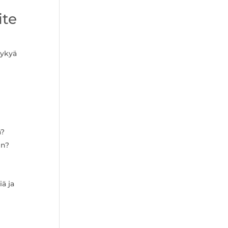
ite
kykyä
a?
in?
ä ja