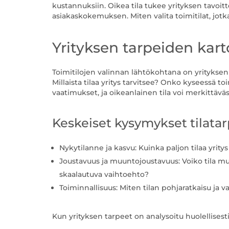
kustannuksiin. Oikea tila tukee yrityksen tavoitt
asiakaskokemuksen. Miten valita toimitilat, jotk
Yrityksen tarpeiden kar
Toimitilojen valinnan lähtökohtana on yritykse
Millaista tilaa yritys tarvitsee? Onko kyseessä toi
vaatimukset, ja oikeanlainen tila voi merkittävä
Keskeiset kysymykset tilatar
Nykytilanne ja kasvu: Kuinka paljon tilaa yrity
Joustavuus ja muuntojoustavuus: Voiko tila mu
skaalautuva vaihtoehto?
Toiminnallisuus: Miten tilan pohjaratkaisu ja 
Kun yrityksen tarpeet on analysoitu huolellisesti