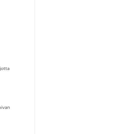
jotta
pivan