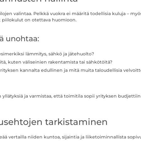
lojen valintaa. Pelkkä vuokra ei määritä todellisia kuluja – myö
t piilokulut on otettava huomioon.
dä unohtaa:
 esimerkiksi lämmitys, sähkö ja jätehuolto?
ä, kuten väliseinien rakentamista tai sähkötöitä?
ityksen kannalta edullinen ja mitä muita taloudellisia velvoitt
llätyksiä ja varmistaa, että toimitila sopii yrityksen budjettiin
musehtojen tarkistaminen
ää vertailla niiden kuntoa, sijaintia ja liiketoiminnallista sopiv