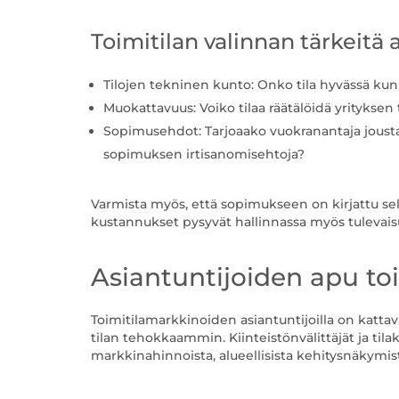
Toimitilan valinnan tärkeitä a
Tilojen tekninen kunto: Onko tila hyvässä kun
Muokattavuus: Voiko tilaa räätälöidä yrityksen 
Sopimusehdot: Tarjoaako vuokranantaja jousta
sopimuksen irtisanomisehtoja?
Varmista myös, että sopimukseen on kirjattu sel
kustannukset pysyvät hallinnassa myös tulevais
Asiantuntijoiden apu toi
Toimitilamarkkinoiden asiantuntijoilla on katta
tilan tehokkaammin. Kiinteistönvälittäjät ja tila
markkinahinnoista, alueellisista kehitysnäkymis