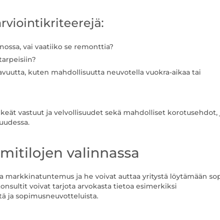
rviointikriteerejä:
nossa, vai vaatiiko se remonttia?
tarpeisiin?
vuutta, kuten mahdollisuutta neuvotella vuokra-aikaa tai
keät vastuut ja velvollisuudet sekä mahdolliset korotusehdot, 
uudessa.
mitilojen valinnassa
va markkinatuntemus ja he voivat auttaa yritystä löytämään so
konsultit voivat tarjota arvokasta tietoa esimerkiksi
tä ja sopimusneuvotteluista.