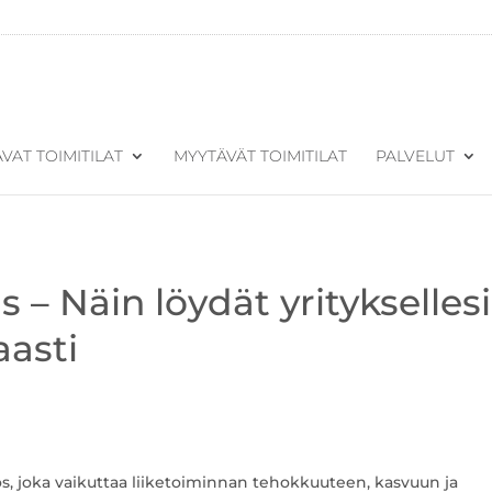
VAT TOIMITILAT
MYYTÄVÄT TOIMITILAT
PALVELUT
s – Näin löydät yrityksellesi
aasti
ös, joka vaikuttaa liiketoiminnan tehokkuuteen, kasvuun ja