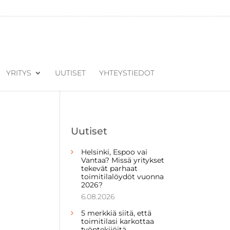
YRITYS
UUTISET
YHTEYSTIEDOT
Uutiset
Helsinki, Espoo vai
Vantaa? Missä yritykset
tekevät parhaat
toimitilalöydöt vuonna
2026?
6.08.2026
5 merkkiä siitä, että
toimitilasi karkottaa
työntekijöitä