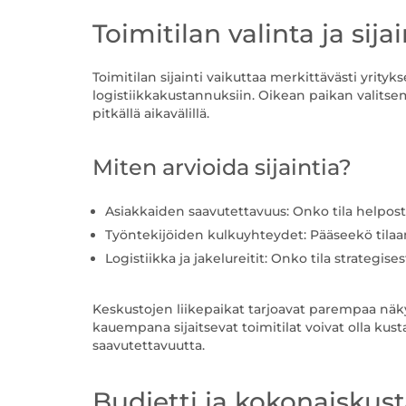
Toimitilan valinta ja si
Toimitilan sijainti vaikuttaa merkittävästi yri
logistiikkakustannuksiin. Oikean paikan valitse
pitkällä aikavälillä.
Miten arvioida sijaintia?
Asiakkaiden saavutettavuus: Onko tila helposti
Työntekijöiden kulkuyhteydet: Pääseekö tilaan jo
Logistiikka ja jakelureitit: Onko tila strategise
Keskustojen liikepaikat tarjoavat parempaa näky
kauempana sijaitsevat toimitilat voivat olla ku
saavutettavuutta.
Budjetti ja kokonaiskus