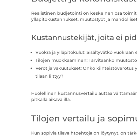
Realistinen budjetointi on keskeinen osa toimiti
ylläpitokustannukset, muutostyöt ja mahdollise
Kustannustekijät, joita ei pi
Vuokra ja ylläpitokulut: Sisältyvätkö vuokraan
Tilojen muokkaaminen: Tarvitaanko muutostöit
Verot ja vakuutukset: Onko kiinteistöverotus yr
tilaan liittyy?
Huolellinen kustannusvertailu auttaa välttämään y
pitkällä aikavälillä.
Tilojen vertailu ja sopi
Kun sopivia tilavaihtoehtoja on löytynyt, on tärke