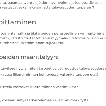
eita, parantaa työntekijöiden hyvinvointia ja luo positiivisen
a vastaavat sekä nykyisiin että tulevaisuuden tarpeisiin?
toittaminen
n toimintamallin ja tilatarpeiden perusteellinen ymmärtäminen
misto, varasto, tuotantotila vai myymälä? Eri toimialoilla on eril
sti tehostaa liiketoiminnan sujuvuutta.
peiden määrittelyyn:
s tarvitsee nyt, ja miten tarpeet voivat muuttua tulevaisuudess
kautua liiketoiminnan kehittyessä, vai onko tarpeen etsiä
varustelu vastaavat liiketoiminnan vaatimuksia?
, voidaan siirtyä tarkastelemaan sijainnin merkitystä.