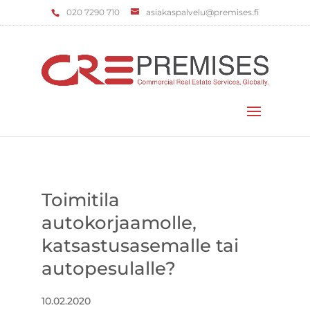
‌020 7290 710
asiakaspalvelu@premises.fi
Valitse sivu
Toimitila
autokorjaamolle,
katsastusasemalle tai
autopesulalle?
10.02.2020