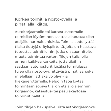
Korkea toimitila nosto-ovella ja
pihatilalla, kiitos.
Autokorjaamolle tai katsastusasemalle
toimitilan löytäminen saattaa aiheuttaa tilan
etsijälle harmaita hiuksia. Toimiala edellyttää
tilalta tiettyjä erityispiirteitä, joita on haastava
toteuttaa toimitiloihin, jotka on suunniteltu
muuta toimintaa varten. Tilojen tulisi olla
ennen kaikkea korkeita, jotta tiloihin
saadaan autonosturit. Lisäksi toimitilassa
tulee olla nosto-ovi, riittävästi pihatilaa, sekä
mielellään lattiakaivo öljyn- ja
hiekanerottimella. Helpoin tapa löytää
toimintaan sopiva tila, on etsiä jo aiemmin
korjaamo-, katsastus- tai pesulakäytössä
toiminut hallitila.
Toimitilojen hakupalveluista autokorjaamoksi