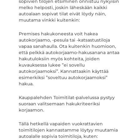
sopivien tilojen etsiminen onnistuu nykyisin
melko helposti, joskin läheskään kaikki
autoalaan sopivat tilat eivät löydy näin,
muutama vinkki kuitenkin:
Premises hakukoneesta voit hakea
autokorjaamo, -pesula tai -katsastustiloja
vapaa sanahaulla. Ota kuitenkin huomioon,
että pelkkä autokorjaamo-hakusanana antaa
hakutuloksiin myös kohteita, joiden
kuvauksessa lukee ”ei sovellu
autokorjaamoksi”. Kannattaakin käyttää
esimerkiksi ”soveltuu autokorjaamoksi”
hakua.
Kauppalehden Toimitilat-palvelussa pystyy
suoraan valitsemaan hakukriteeriksi
korjaamon.
Tällä hetkellä vapaiden vuokrattavien
toimitilojen kannastamme löytyy muutamia
autoalalle sopivia toimitiloja, kuten: