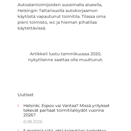
Autoalantoimijoiden suosimalla alueella,
Helsingin Tattarisuolla autokorjaamon
käytöstä vapautunut toimitila. Tilassa oma
pieni toimisto, wc ja hieman pihatilaa
käytettävissä.
Artikkeli luotu tammikuussa 2020,
nykytilanne saattaa olla muuttunut.
Uutiset
Helsinki, Espoo vai Vantaa? Missä yritykset
tekevät parhaat toimitilalöydöt vuonna
2026?
6.08.2026
5 merkkiä siitä, että toimitilasi karkottaa