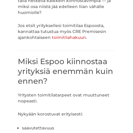
tällä hetkellä kaikkein kiinnostavimpia — ja
miksi osa niistä jää edelleen liian vähälle
huomiolle?
Jos etsit yrityksellesi toimitilaa Espoosta,
kannattaa tutustua myös CRE Premisesin
ajankohtaiseen
toimitilahakuun
.
Miksi Espoo kiinnostaa
yrityksiä enemmän kuin
ennen?
Yritysten toimitilatarpeet ovat muuttuneet
nopeasti.
Nykyään korostuvat erityisesti:
saavutettavuus