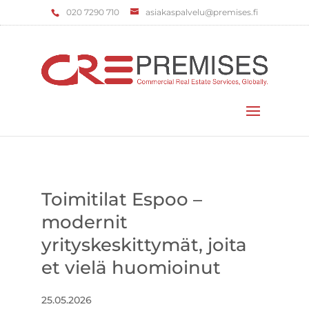
‌020 7290 710
asiakaspalvelu@premises.fi
Valitse sivu
Toimitilat Espoo –
modernit
yrityskeskittymät, joita
et vielä huomioinut
25.05.2026