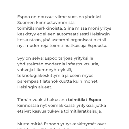
Espoo on noussut viime vuosina yhdeksi
Suomen kiinnostavimmista
toimitilamarkkinoista. Siinä missä moni yritys
keskittyy edelleen automaattisesti Helsingin
keskustaan, yhä useampi organisaatio etsii
nyt moderneja toimitilaratkaisuja Espoosta.
Syy on selvä: Espoo tarjoaa yrityksille
yhdistelmän modernia infrastruktuuria,
vahvoja liikenneyhteyksiä,
teknologiakeskittymiä ja usein myös
parempaa tilatehokkuutta kuin monet
Helsingin alueet.
Tämän vuoksi hakusana
toimitilat Espoo
kiinnostaa nyt voimakkaasti yrityksiä, jotka
etsivät kasvua tukevia toimitilaratkaisuja.
Mutta mitkä Espoon yrityskeskittymät ovat