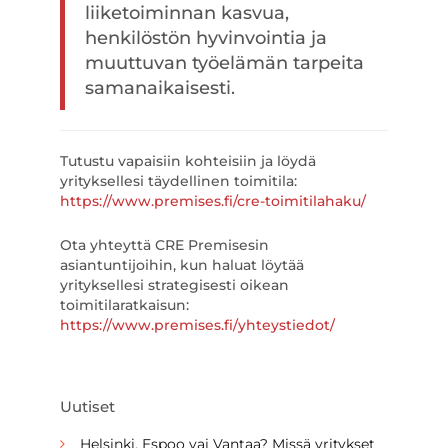
liiketoiminnan kasvua,
henkilöstön hyvinvointia ja
muuttuvan työelämän tarpeita
samanaikaisesti.
Tutustu vapaisiin kohteisiin ja löydä
yrityksellesi täydellinen toimitila:
https://www.premises.fi/cre-toimitilahaku/
Ota yhteyttä CRE Premisesin
asiantuntijoihin, kun haluat löytää
yrityksellesi strategisesti oikean
toimitilaratkaisun:
https://www.premises.fi/yhteystiedot/
Uutiset
Helsinki, Espoo vai Vantaa? Missä yritykset