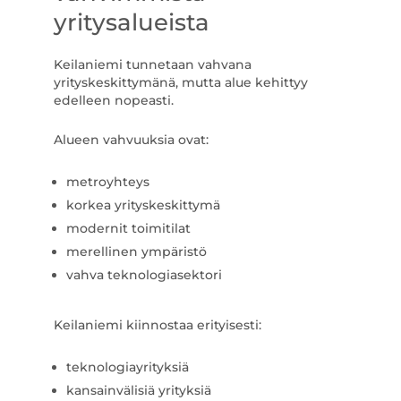
yritysalueista
Keilaniemi tunnetaan vahvana
yrityskeskittymänä, mutta alue kehittyy
edelleen nopeasti.
Alueen vahvuuksia ovat:
metroyhteys
korkea yrityskeskittymä
modernit toimitilat
merellinen ympäristö
vahva teknologiasektori
Keilaniemi kiinnostaa erityisesti:
teknologiayrityksiä
kansainvälisiä yrityksiä