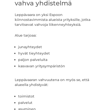
vahva yhdistelmä
Leppävaara on yksi Espoon
kiinnostavimmista alueista yrityksille, jotka
tarvitsevat vahvoja liikenneyhteyksiä.
Alue tarjoaa:
junayhteydet
hyvät tieyhteydet
paljon palveluita
kasvavan yritysympäristön
Leppävaaran vahvuutena on myös se, että
alueella yhdistyvät:
toimistot
palvelut
asuminen