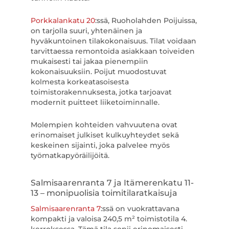
Porkkalankatu 20
:ssä, Ruoholahden Poijuissa,
on tarjolla suuri, yhtenäinen ja
hyväkuntoinen tilakokonaisuus. Tilat voidaan
tarvittaessa remontoida asiakkaan toiveiden
mukaisesti tai jakaa pienempiin
kokonaisuuksiin. Poijut muodostuvat
kolmesta korkeatasoisesta
toimistorakennuksesta, jotka tarjoavat
modernit puitteet liiketoiminnalle.
Molempien kohteiden vahvuutena ovat
erinomaiset julkiset kulkuyhteydet sekä
keskeinen sijainti, joka palvelee myös
työmatkapyöräilijöitä.
Salmisaarenranta 7 ja Itämerenkatu 11-
13 – monipuolisia toimitilaratkaisuja
Salmisaarenranta 7
:ssä on vuokrattavana
kompakti ja valoisa 240,5 m² toimistotila 4.