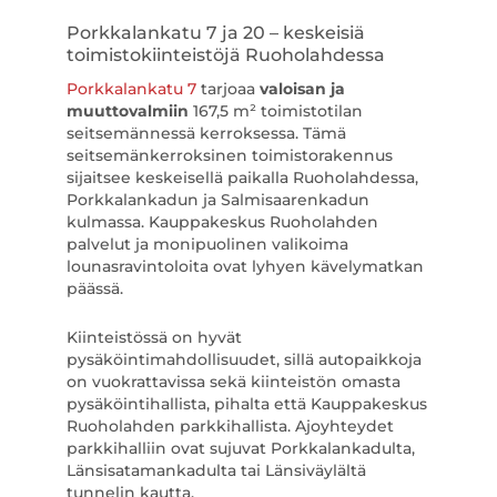
Porkkalankatu 7 ja 20 – keskeisiä
toimistokiinteistöjä Ruoholahdessa
Porkkalankatu 7
tarjoaa
valoisan ja
muuttovalmiin
167,5 m² toimistotilan
seitsemännessä kerroksessa. Tämä
seitsemänkerroksinen toimistorakennus
sijaitsee keskeisellä paikalla Ruoholahdessa,
Porkkalankadun ja Salmisaarenkadun
kulmassa. Kauppakeskus Ruoholahden
palvelut ja monipuolinen valikoima
lounasravintoloita ovat lyhyen kävelymatkan
päässä.
Kiinteistössä on hyvät
pysäköintimahdollisuudet, sillä autopaikkoja
on vuokrattavissa sekä kiinteistön omasta
pysäköintihallista, pihalta että Kauppakeskus
Ruoholahden parkkihallista. Ajoyhteydet
parkkihalliin ovat sujuvat Porkkalankadulta,
Länsisatamankadulta tai Länsiväylältä
tunnelin kautta.