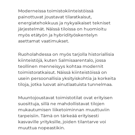
Moderneissa toimistokiinteistöissä
painottuvat joustavat tilaratkaisut,
energiatehokkuus ja nykyaikaiset tekniset
järjestelmät. Näissä tiloissa on huomioitu
myös etätyön ja hybridityöskentelyn
asettamat vaatimukset.
Ruoholahdessa on myös tarjolla historiallisia
kiinteistöjä, kuten Salmisaarentalo, jossa
teollinen menneisyys kohtaa modernit
toimistoratkaisut. Näissä kiinteistöissä on
usein persoonallisia yksityiskohtia ja korkeita
tiloja, jotka luovat ainutlaatuista tunnelmaa.
Muuntojoustavat toimistotilat ovat erityisen
suosittuja, sillä ne mahdollistavat tilojen
mukautumisen liiketoiminnan muuttuviin
tarpeisiin. Tämä on tärkeää erityisesti
kasvaville yrityksille, joiden tilantarve voi
muuttua nopeastikin.