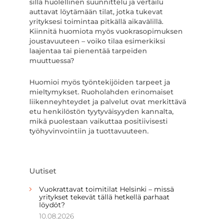
sillä huolellinen suunnittelu ja vertailu
auttavat löytämään tilat, jotka tukevat
yrityksesi toimintaa pitkällä aikavälillä.
Kiinnitä huomiota myös vuokrasopimuksen
joustavuuteen – voiko tilaa esimerkiksi
laajentaa tai pienentää tarpeiden
muuttuessa?
Huomioi myös työntekijöiden tarpeet ja
mieltymykset. Ruoholahden erinomaiset
liikenneyhteydet ja palvelut ovat merkittävä
etu henkilöstön tyytyväisyyden kannalta,
mikä puolestaan vaikuttaa positiivisesti
työhyvinvointiin ja tuottavuuteen.
Uutiset
Vuokrattavat toimitilat Helsinki – missä
yritykset tekevät tällä hetkellä parhaat
löydöt?
10.08.2026