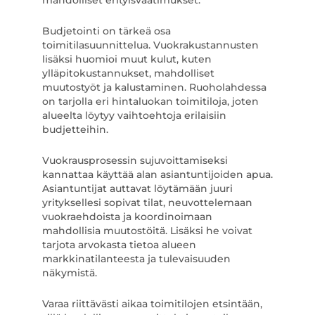
mahdolliset erityisvaatimukset.
Budjetointi on tärkeä osa
toimitilasuunnittelua. Vuokrakustannusten
lisäksi huomioi muut kulut, kuten
ylläpitokustannukset, mahdolliset
muutostyöt ja kalustaminen. Ruoholahdessa
on tarjolla eri hintaluokan toimitiloja, joten
alueelta löytyy vaihtoehtoja erilaisiin
budjetteihin.
Vuokrausprosessin sujuvoittamiseksi
kannattaa käyttää alan asiantuntijoiden apua.
Asiantuntijat auttavat löytämään juuri
yrityksellesi sopivat tilat, neuvottelemaan
vuokraehdoista ja koordinoimaan
mahdollisia muutostöitä. Lisäksi he voivat
tarjota arvokasta tietoa alueen
markkinatilanteesta ja tulevaisuuden
näkymistä.
Varaa riittävästi aikaa toimitilojen etsintään,