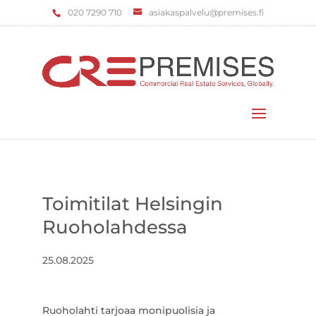
‌020 7290 710
asiakaspalvelu@premises.fi
Valitse sivu
Toimitilat Helsingin
Ruoholahdessa
25.08.2025
Ruoholahti tarjoaa monipuolisia ja