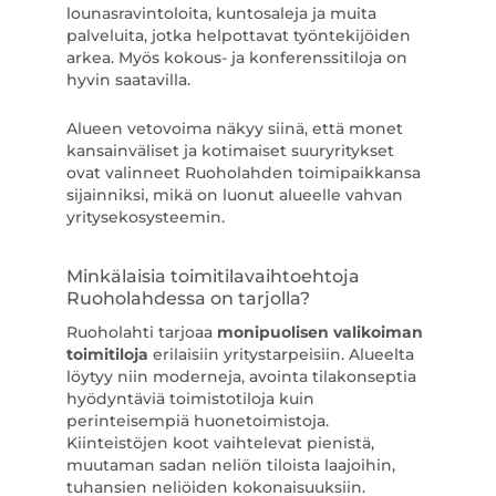
lounasravintoloita, kuntosaleja ja muita
palveluita, jotka helpottavat työntekijöiden
arkea. Myös kokous- ja konferenssitiloja on
hyvin saatavilla.
Alueen vetovoima näkyy siinä, että monet
kansainväliset ja kotimaiset suuryritykset
ovat valinneet Ruoholahden toimipaikkansa
sijainniksi, mikä on luonut alueelle vahvan
yritysekosysteemin.
Minkälaisia toimitilavaihtoehtoja
Ruoholahdessa on tarjolla?
Ruoholahti tarjoaa
monipuolisen valikoiman
toimitiloja
erilaisiin yritystarpeisiin. Alueelta
löytyy niin moderneja, avointa tilakonseptia
hyödyntäviä toimistotiloja kuin
perinteisempiä huonetoimistoja.
Kiinteistöjen koot vaihtelevat pienistä,
muutaman sadan neliön tiloista laajoihin,
tuhansien neliöiden kokonaisuuksiin.