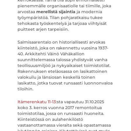
kerroksessa. Tämä tila sopii erinomaisesti
pienemmälle organisaatiolle tai tiimille, joka
arvostaa
merellistä sijaintia
ja modernia
työympäristöä. Tilan pohjaratkaisu tukee
tehokasta työskentelyä ja tarjoaa viihtyisät
puitteet arjen tarpeisiin.
Salmisaarentalo on historiallisesti arvokas
kiinteistö, joka on rakennettu vuosina 1937-
40. Arkkitehti Väinö Vähäkallion
suunnittelemassa talossa yhdistyvät vanha
teollisuusmiljöö ja nykyaikaiset toimistotilat.
Rakennuksen eteläosassa on lasikattoinen
valokuilu ja länsiosan keskellä toinen
lasikatto, jotka tuovat runsaasti luonnonvaloa
tiloihin.
Itämerenkatu 11-13
:sta vapautuu 31.10.2025
koko 3. kerros vuonna 2017 remontoitua
toimistotilaa, jossa on runsaasti huoneita.
Kiinteistössä on aulahenkilöstö
vastaanottamassa vieraita sekä opastamassa