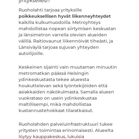
yrityksellesi?
Ruoholahti tarjoaa yrityksille
poikkeuksellisen hyvät liikenneyhteydet
kaikilla kulkumuodoilla. Metroyhteys
mahdollistaa nopean siirtymisen keskustan
ja länsimetron varrella olevien alueiden
välillä. Raitiovaunut liikennöivät tiheästi, ja
Länsiväylä tarjoaa sujuvan yhteyden
autoilijoille.
Keskeinen sijainti vain muutaman minuutin
metromatkan päässä Helsingin
ydinkeskustasta tekee alueesta
houkuttelevan sekä työntekijöiden että
asiakkaiden näkökulmasta. Samalla alueen
vuokrataso on usein ydinkeskustaa
maltillisempi, mikä mahdollistaa
kustannustehokkaat tilaratkaisut.
Ruoholahden palveluinfrastruktuuri tukee
yritysten toimintaa erinomaisesti. Alueelta
löytyy kauppakeskus, lukuisia