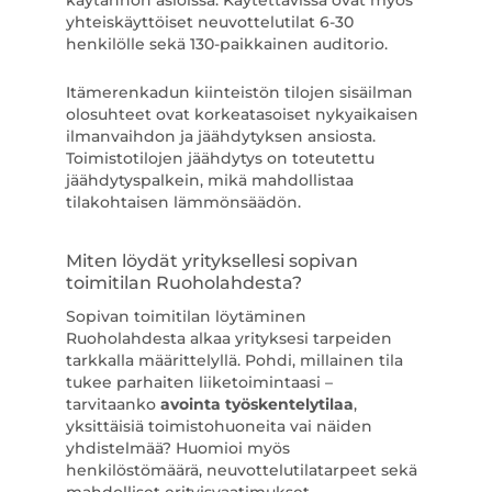
käytännön asioissa. Käytettävissä ovat myös
yhteiskäyttöiset neuvottelutilat 6-30
henkilölle sekä 130-paikkainen auditorio.
Itämerenkadun kiinteistön tilojen sisäilman
olosuhteet ovat korkeatasoiset nykyaikaisen
ilmanvaihdon ja jäähdytyksen ansiosta.
Toimistotilojen jäähdytys on toteutettu
jäähdytyspalkein, mikä mahdollistaa
tilakohtaisen lämmönsäädön.
Miten löydät yrityksellesi sopivan
toimitilan Ruoholahdesta?
Sopivan toimitilan löytäminen
Ruoholahdesta alkaa yrityksesi tarpeiden
tarkkalla määrittelyllä. Pohdi, millainen tila
tukee parhaiten liiketoimintaasi –
tarvitaanko
avointa työskentelytilaa
,
yksittäisiä toimistohuoneita vai näiden
yhdistelmää? Huomioi myös
henkilöstömäärä, neuvottelutilatarpeet sekä