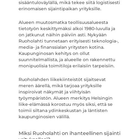
sisääntuloväylällä, mikä tekee siitä logistisesti
erinomaisen sijaintipaikan yrityksille.
Alueen muutosmatka teollisuusalueesta
tietotyön keskittymäksi alkoi 1980-luvulla ja
on jatkunut näihin päiviin asti. Nykyään
Ruoholahti tunnetaan erityisesti teknologia-,
media- ja finanssialan yritysten kotina.
Kaupunginosan kehitys on ollut
suunnitelmallista, ja alueelle on rakennettu
monipuolisia toimitiloja erilaisiin tarpeisiin.
Ruoholahden liikekiinteistöt sijaitsevat
meren äärellä, mikä tarjoaa yrityksille
inspiroivat näkymät ja viihtyisän
työympäristön. Alueen merkitys Helsingin
liike-elämässä korostuu myös siksi, että se
toimii siltana ydinkeskustan ja läntisten
kaupunginosien välillä.
Miksi Ruoholahti on ihanteellinen sijainti