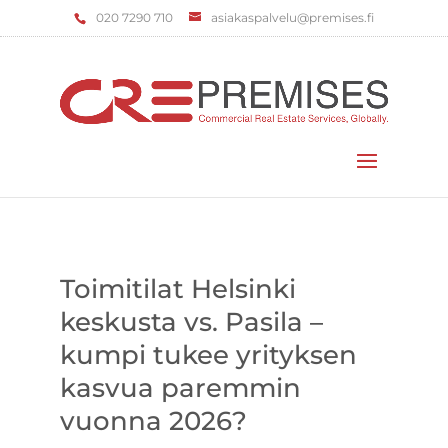
‌020 7290 710
asiakaspalvelu@premises.fi
Valitse sivu
Toimitilat Helsinki
keskusta vs. Pasila –
kumpi tukee yrityksen
kasvua paremmin
vuonna 2026?