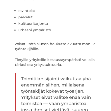
ravintolat
palvelut
kulttuuritarjonta
urbaani ympäristö
voivat lisätä alueen houkuttelevuutta monille
työntekijöille.
Tietyille yrityksille keskustaympäristö voi olla
tärkeä osa yrityskulttuuria.
Toimitilan sijainti vaikuttaa yhä
enemmän siihen, millaisena
työntekijät kokevat työarjen.
Yritykset eivät valitse enää vain
toimistoa — vaan ympäristöä,
jossa ihmiset viettävät suuren