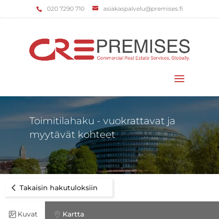
‌020 7290 710
asiakaspalvelu@premises.fi
Valitse sivu
Toimitilahaku - vuokrattavat ja
myytävät kohteet
Takaisin hakutuloksiin
Kuvat
Kartta