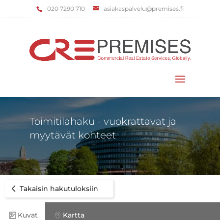
‌020 7290 710
asiakaspalvelu@premises.fi
Valitse sivu
Toimitilahaku - vuokrattavat ja
myytävät kohteet
Takaisin hakutuloksiin
Kuvat
Kartta