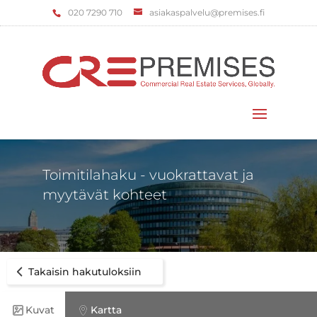
‌020 7290 710
asiakaspalvelu@premises.fi
Valitse sivu
Toimitilahaku - vuokrattavat ja
myytävät kohteet
Takaisin hakutuloksiin
Kuvat
Kartta