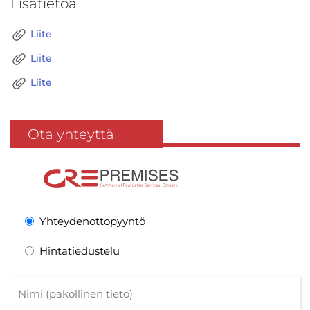
Lisätietoa
Liite
Liite
Liite
Ota yhteyttä
Yhteydenottopyyntö
Hintatiedustelu