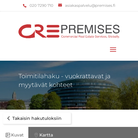
‌020 7290 710
asiakaspalvelu@premises.fi
Valitse sivu
Toimitilahaku - vuokrattavat ja
myytävät kohteet
Takaisin hakutuloksiin
Kuvat
Kartta