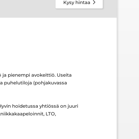
Kysy hintaa
ö ja pienempi avokeittiö. Useita
a ja puhelutiloja (pohjakuvassa
yvin hoidetussa yhtiössä on juuri
kniikkakaapeloinnit, LTO,