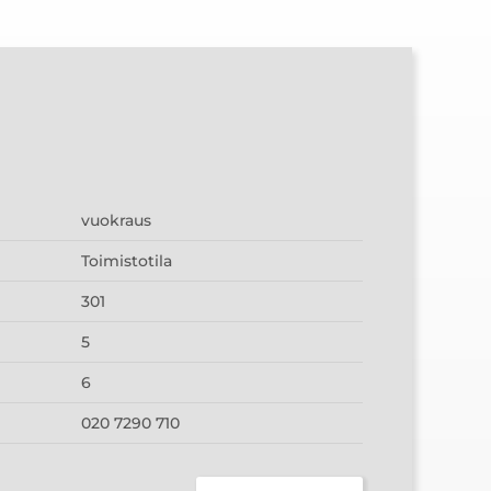
vuokraus
Toimistotila
301
5
6
020 7290 710