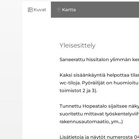
Kuvat
Kartta
Yleisesittely
Saneerattu hissitalon ylimmän ke
Kaksi sisäänkäyntiä helpottaa tilan
wc-tiloja. Pyöräilijät on huomioitu
toimistot 2 ja 3).
Tunnettu Hopeatalo sijaitsee näk
suoritettu mittavat työskentelyvii
rakennusautomaatio, ym...)
Lisätietoja ja näytöt numerosta 04