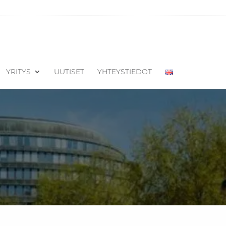
YRITYS
UUTISET
YHTEYSTIEDOT