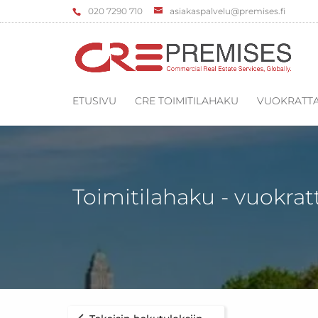
‌020 7290 710
asiakaspalvelu@premises.fi
ETUSIVU
CRE TOIMITILAHAKU
VUOKRATTA
Toimitilahaku - vuokrat