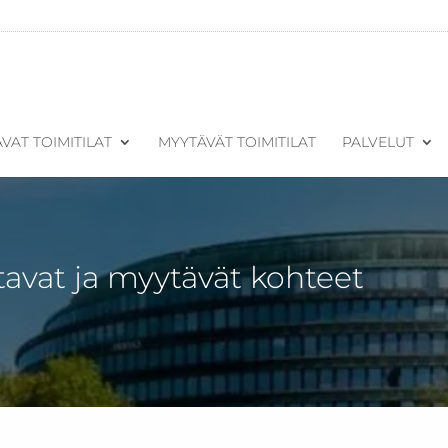
VAT TOIMITILAT
MYYTÄVÄT TOIMITILAT
PALVELUT
tavat ja myytävät kohteet