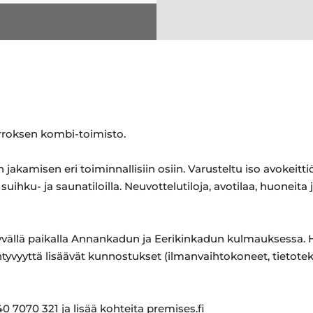
rroksen kombi-toimisto.
 jakamisen eri toiminnallisiin osiin. Varusteltu iso avokeitti
 suihku- ja saunatiloilla. Neuvottelutiloja, avotilaa, huoneit
yvällä paikalla Annankadun ja Eerikinkadun kulmauksessa. H
htyvyyttä lisäävät kunnostukset (ilmanvaihtokoneet, tietote
0 7070 321 ja lisää kohteita premises.fi