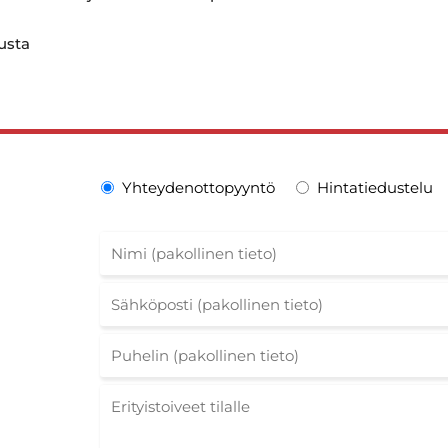
usta
Yhteydenottopyyntö
Hintatiedustelu