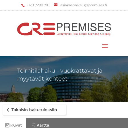
‌020 7290 710
asiakaspalvelu@premises.fi
Valitse sivu
Toimitilahaku - vuokrattavat ja
myytävät kohteet
Takaisin hakutuloksiin
Kuvat
Kartta