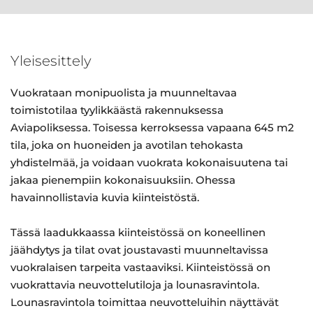
Yleisesittely
Vuokrataan monipuolista ja muunneltavaa
toimistotilaa tyylikkäästä rakennuksessa
Aviapoliksessa. Toisessa kerroksessa vapaana 645 m2
tila, joka on huoneiden ja avotilan tehokasta
yhdistelmää, ja voidaan vuokrata kokonaisuutena tai
jakaa pienempiin kokonaisuuksiin. Ohessa
havainnollistavia kuvia kiinteistöstä.
Tässä laadukkaassa kiinteistössä on koneellinen
jäähdytys ja tilat ovat joustavasti muunneltavissa
vuokralaisen tarpeita vastaaviksi. Kiinteistössä on
vuokrattavia neuvottelutiloja ja lounasravintola.
Lounasravintola toimittaa neuvotteluihin näyttävät