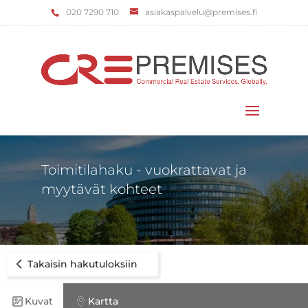
‌020 7290 710
asiakaspalvelu@premises.fi
Valitse sivu
Toimitilahaku - vuokrattavat ja
myytävät kohteet
Takaisin hakutuloksiin
Kuvat
Kartta