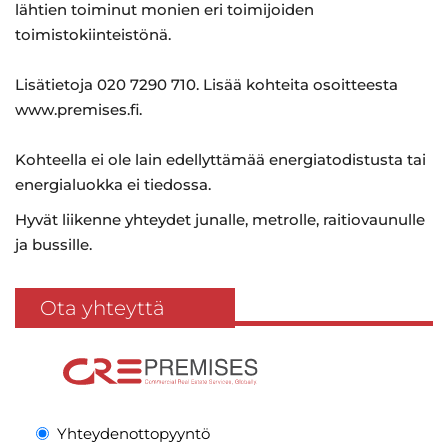
lähtien toiminut monien eri toimijoiden
toimistokiinteistönä.
Lisätietoja 020 7290 710. Lisää kohteita osoitteesta
www.premises.fi.
Kohteella ei ole lain edellyttämää energiatodistusta tai
energialuokka ei tiedossa.
Hyvät liikenne yhteydet junalle, metrolle, raitiovaunulle
ja bussille.
Ota yhteyttä
Yhteydenottopyyntö