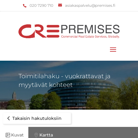
‌020 7290 710
asiakaspalvelu@premises.fi
Valitse sivu
Toimitilahaku - vuokrattavat ja
myytävät kohteet
Takaisin hakutuloksiin
Kuvat
Kartta