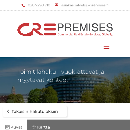
‌020 7290 710
asiakaspalvelu@premises.fi
Valitse sivu
Toimitilahaku - vuokrattavat ja
myytävät kohteet
Takaisin hakutuloksiin
Kuvat
Kartta