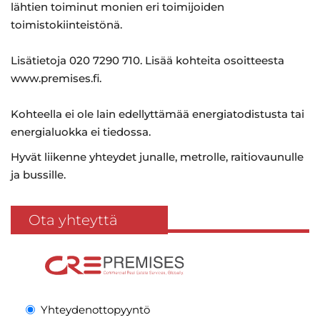
lähtien toiminut monien eri toimijoiden
toimistokiinteistönä.
Lisätietoja 020 7290 710. Lisää kohteita osoitteesta
www.premises.fi.
Kohteella ei ole lain edellyttämää energiatodistusta tai
energialuokka ei tiedossa.
Hyvät liikenne yhteydet junalle, metrolle, raitiovaunulle
ja bussille.
Ota yhteyttä
Yhteydenottopyyntö