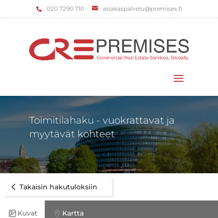
‌020 7290 710
asiakaspalvelu@premises.fi
Valitse sivu
Toimitilahaku - vuokrattavat ja
myytävät kohteet
Takaisin hakutuloksiin
Kuvat
Kartta