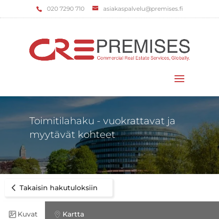
‌020 7290 710
asiakaspalvelu@premises.fi
Valitse sivu
Toimitilahaku - vuokrattavat ja
myytävät kohteet
Takaisin hakutuloksiin
Kuvat
Kartta