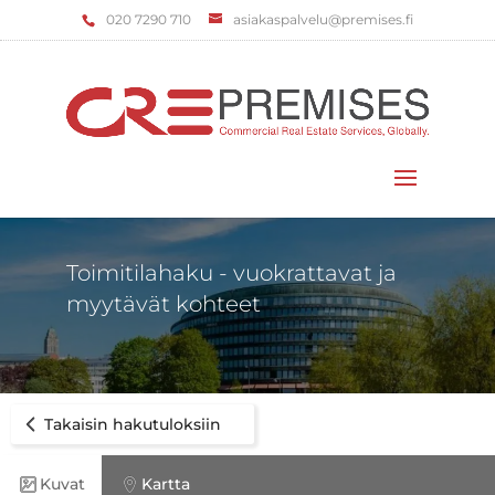
‌020 7290 710
asiakaspalvelu@premises.fi
Valitse sivu
Toimitilahaku - vuokrattavat ja
myytävät kohteet
Takaisin hakutuloksiin
Kuvat
Kartta