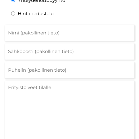
Yhteydenottopyyntö
Hintatiedustelu