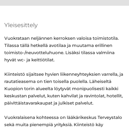
Yleisesittely
Vuokrataan neljännen kerroksen valoisa toimistotila.
Tilassa tällä hetkellä avotilaa ja muutama erillinen
toimisto-/neuvotteluhuone. Lisäksi tilassa valmiina
hyvät wc- ja keittiötilat.
Kiinteistö sijaitsee hyvien liikenneyhteyksien varrella, ja
rautatieasema on tien toisella puolella. Läheiseltä
Kuopion torin alueelta löytyvät monipuolisesti kaikki
keskustan palvelut, kuten kahvilat ja ravintolat, hotellit,
päivittäistavarakaupat ja julkiset palvelut.
Vuokralaisena kohteessa on lääkärikeskus Terveystalo
sekä muita pienempiä yrityksiä. Kiinteistö käy