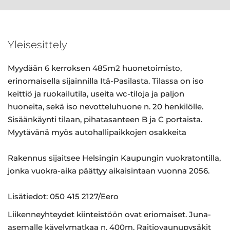
Yleisesittely
Myydään 6 kerroksen 485m2 huonetoimisto,
erinomaisella sijainnilla Itä-Pasilasta. Tilassa on iso
keittiö ja ruokailutila, useita wc-tiloja ja paljon
huoneita, sekä iso nevotteluhuone n. 20 henkilölle.
Sisäänkäynti tilaan, pihatasanteen B ja C portaista.
Myytävänä myös autohallipaikkojen osakkeita
Rakennus sijaitsee Helsingin Kaupungin vuokratontilla,
jonka vuokra-aika päättyy aikaisintaan vuonna 2056.
Lisätiedot: 050 415 2127/Eero
Liikenneyhteydet kiinteistöön ovat eriomaiset. Juna-
asemalle kävelymatkaa n. 400m. Raitiovaunupysäkit