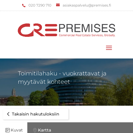
‌020 7290 710
asiakaspalvelu@premises.fi
Valitse sivu
Toimitilahaku - vuokrattavat ja
myytävät kohteet
Takaisin hakutuloksiin
Kuvat
Kartta