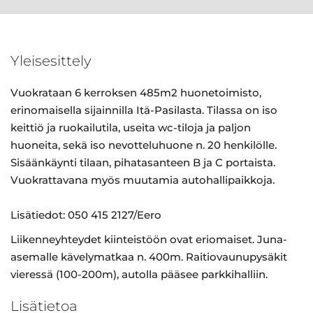
Yleisesittely
Vuokrataan 6 kerroksen 485m2 huonetoimisto,
erinomaisella sijainnilla Itä-Pasilasta. Tilassa on iso
keittiö ja ruokailutila, useita wc-tiloja ja paljon
huoneita, sekä iso nevotteluhuone n. 20 henkilölle.
Sisäänkäynti tilaan, pihatasanteen B ja C portaista.
Vuokrattavana myös muutamia autohallipaikkoja.
Lisätiedot: 050 415 2127/Eero
Liikenneyhteydet kiinteistöön ovat eriomaiset. Juna-
asemalle kävelymatkaa n. 400m. Raitiovaunupysäkit
vieressä (100-200m), autolla pääsee parkkihalliin.
Lisätietoa