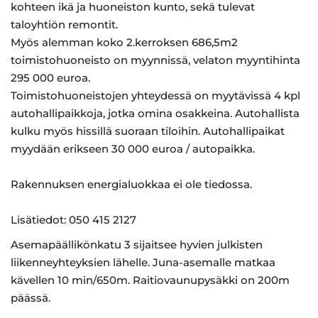
kohteen ikä ja huoneiston kunto, sekä tulevat
taloyhtiön remontit.
Myös alemman koko 2.kerroksen 686,5m2
toimistohuoneisto on myynnissä, velaton myyntihinta
295 000 euroa.
Toimistohuoneistojen yhteydessä on myytävissä 4 kpl
autohallipaikkoja, jotka omina osakkeina. Autohallista
kulku myös hissillä suoraan tiloihin. Autohallipaikat
myydään erikseen 30 000 euroa / autopaikka.
Rakennuksen energialuokkaa ei ole tiedossa.
Lisätiedot: 050 415 2127
Asemapäällikönkatu 3 sijaitsee hyvien julkisten
liikenneyhteyksien lähelle. Juna-asemalle matkaa
kävellen 10 min/650m. Raitiovaunupysäkki on 200m
päässä.