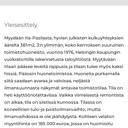
Yleisesittely
Myydään Itä-Pasilasta, hyvien julkisten kulkuyhteyksien
ääreltä 381m2, 3:n ylimmän, koko kerrroksen suuruinen
toimistohuoneisto, vuonna 1976, Helsingin kaupungin
vuokratontille rakennetusta taloyhtiöstä. Myytävään
tilaan pääsee leveitä rappusia ja tilaan tulee myös kaksi
hissiä. Pääosin huonetoimistoa. Huoneita purkamalla
siitä saadaan avaraa ja valoisaa, neljästä
ilmansuunnasta näkymät antavaa toimistotilaa. Tila on
heti käyttöönotettavissa. Vaikka viimeisestä remontista
on aikaa, tila on siistissä kunnossa. Tilassa on
koneellinen tulo-ja poistoilmanvaihto, mutta
ilmanvaihdossa ei ole jäähdytystä. Kohteen velaton
myyntihinta on 185 000 euroa, jossa on huomioitu