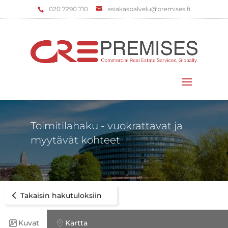
‌020 7290 710
asiakaspalvelu@premises.fi
Valitse sivu
Toimitilahaku - vuokrattavat ja
myytävät kohteet
Takaisin hakutuloksiin
Kuvat
Kartta