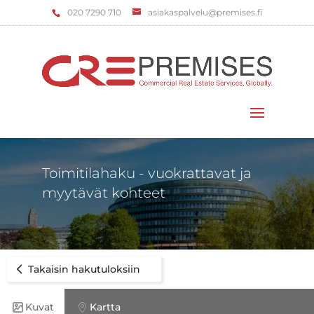
‌020 7290 710
asiakaspalvelu@premises.fi
Valitse sivu
Toimitilahaku - vuokrattavat ja
myytävät kohteet
Takaisin hakutuloksiin
Kuvat
Kartta