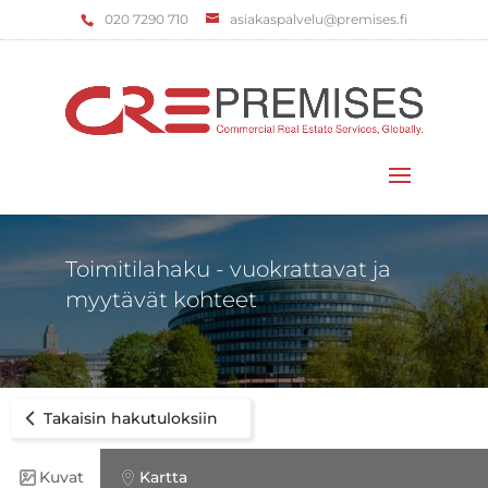
‌020 7290 710
asiakaspalvelu@premises.fi
Valitse sivu
Toimitilahaku - vuokrattavat ja
myytävät kohteet
Takaisin hakutuloksiin
Kuvat
Kartta