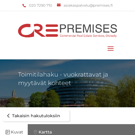
‌020 7290 710
asiakaspalvelu@premises.fi
Valitse sivu
Toimitilahaku - vuokrattavat ja
myytävät kohteet
Takaisin hakutuloksiin
Kuvat
Kartta