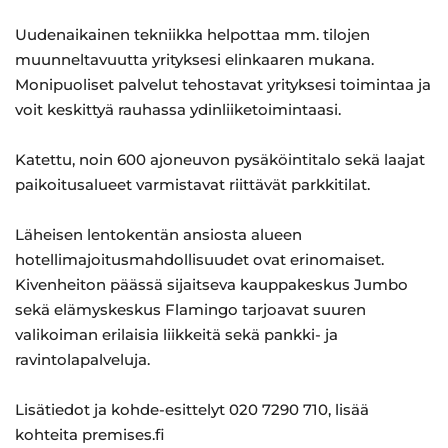
Uudenaikainen tekniikka helpottaa mm. tilojen
muunneltavuutta yrityksesi elinkaaren mukana.
Monipuoliset palvelut tehostavat yrityksesi toimintaa ja
voit keskittyä rauhassa ydinliiketoimintaasi.
Katettu, noin 600 ajoneuvon pysäköintitalo sekä laajat
paikoitusalueet varmistavat riittävät parkkitilat.
Läheisen lentokentän ansiosta alueen
hotellimajoitusmahdollisuudet ovat erinomaiset.
Kivenheiton päässä sijaitseva kauppakeskus Jumbo
sekä elämyskeskus Flamingo tarjoavat suuren
valikoiman erilaisia liikkeitä sekä pankki- ja
ravintolapalveluja.
Lisätiedot ja kohde-esittelyt 020 7290 710, lisää
kohteita premises.fi