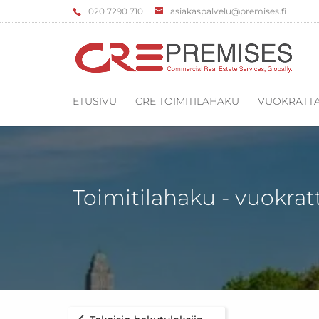
‌020 7290 710
asiakaspalvelu@premises.fi
ETUSIVU
CRE TOIMITILAHAKU
VUOKRATTA
Toimitilahaku - vuokrat