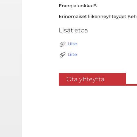
Energialuokka B.
Erinomaiset liikenneyhteydet Kehä 
Lisätietoa
Liite
Liite
Ota yhteyttä