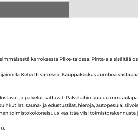
immäisestä kerroksesta Pilke-talossa. Pinta-ala sisältää o
sijainnilla Kehä III varressa, Kauppakeskus Jumboa vastapää
dustavat ja palvelut kattavat. Palveluihin kuuluu mm. aulapalv
suihkutilat, sauna- ja edustustilat, hieroja, autopesula, siivoi
nen toimistokokonaisuus käsittää viisi toimistorakennusta j
10.