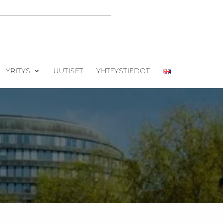
YRITYS
UUTISET
YHTEYSTIEDOT