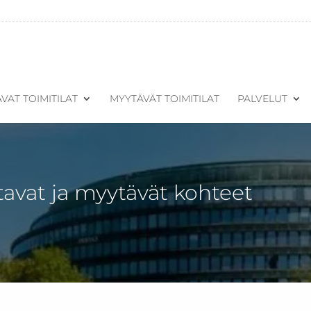
VAT TOIMITILAT
MYYTÄVÄT TOIMITILAT
PALVELUT
tavat ja myytävät kohteet