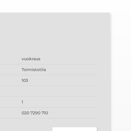
vuokraus
Toimistotila
103
1
020 7290 710