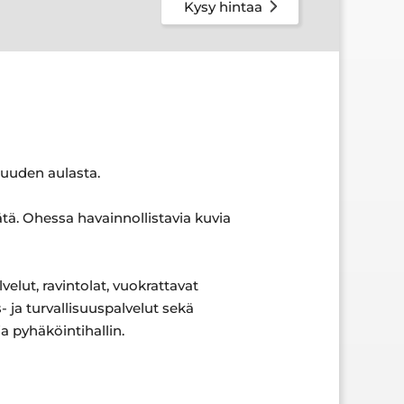
Kysy hintaa
suuden aulasta.
tä. Ohessa havainnollistavia kuvia
elut, ravintolat, vuokrattavat
s- ja turvallisuuspalvelut sekä
a pyhäköintihallin.