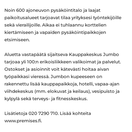
Noin 600 ajoneuvon pysäköintitalo ja laajat
paikoitusalueet tarjoavat tilaa yrityksesi työntekijöille
sekä vierailijoille. Aikaa ei tuhlaannu korttelien
kiertämiseen ja vapaiden pysäköintipaikkojen
etsimiseen.
Aluetta vastapäätä sijaitseva Kauppakeskus Jumbo
tarjoaa yli 100:n erikoisliikkeen valikoimat ja palvelut.
Ostokset ja asioinnit voit kätevästi hoitaa aivan
työpaikkasi vieressä. Jumbon kupeeseen on
rakennettu lisää kauppapaikkoja, hotelli, vapaa-ajan
viihdekeskus (mm. elokuvat ja keilaus), vesipuisto ja
kylpylä sekä terveys- ja fitnesskeskus.
Lisätietoja 020 7290 710. Lisää kohteita
www.premises.fi.