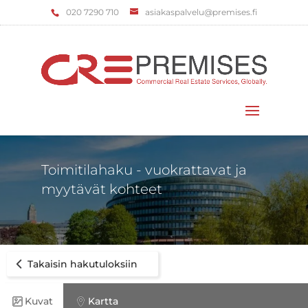
‌020 7290 710
asiakaspalvelu@premises.fi
Valitse sivu
Toimitilahaku - vuokrattavat ja
myytävät kohteet
Takaisin hakutuloksiin
Kuvat
Kartta