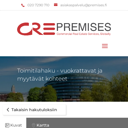
‌020 7290 710
asiakaspalvelu@premises.fi
Valitse sivu
Toimitilahaku - vuokrattavat ja
myytävät kohteet
Takaisin hakutuloksiin
Kuvat
Kartta