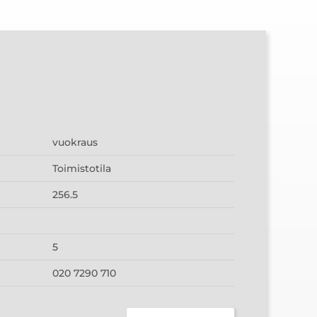
vuokraus
Toimistotila
256.5
5
020 7290 710