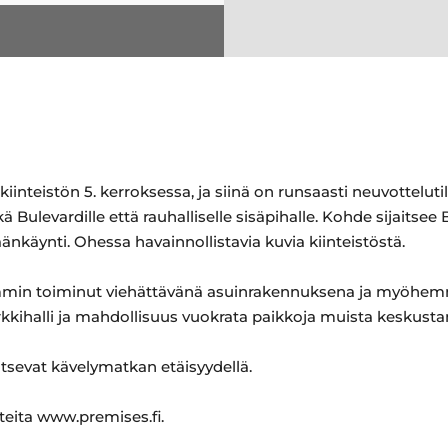
iinteistön 5. kerroksessa, ja siinä on runsaasti neuvotteluti
Bulevardille että rauhalliselle sisäpihalle. Kohde sijaitsee 
änkäynti. Ohessa havainnollistavia kuvia kiinteistöstä.
mmin toiminut viehättävänä asuinrakennuksena ja myöhemm
kkihalli ja mahdollisuus vuokrata paikkoja muista keskustan
itsevat kävelymatkan etäisyydellä.
hteita www.premises.fi.