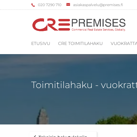
‌020 7290 710
asiakaspalvelu@premises.fi
ETUSIVU
CRE TOIMITILAHAKU
VUOKRATTA
Toimitilahaku - vuokrat