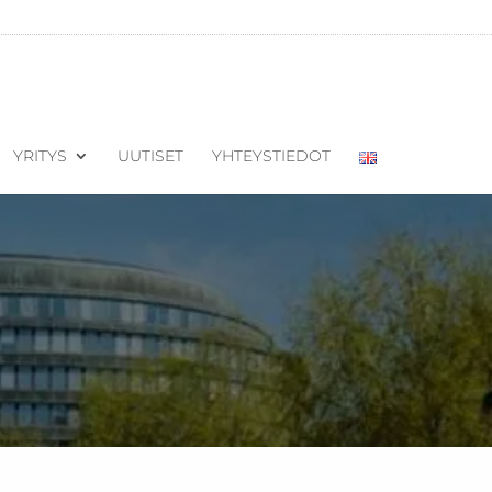
YRITYS
UUTISET
YHTEYSTIEDOT