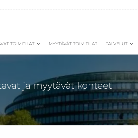
VAT TOIMITILAT
MYYTÄVÄT TOIMITILAT
PALVELUT
tavat ja myytävät kohteet