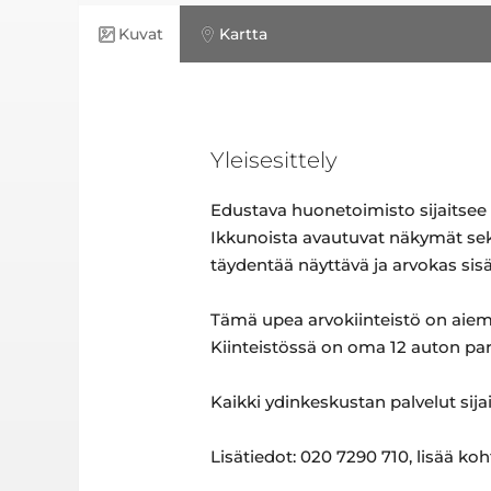
Kuvat
Kartta
Yleisesittely
Edustava huonetoimisto sijaitsee k
Ikkunoista avautuvat näkymät sekä 
täydentää näyttävä ja arvokas sisä
Tämä upea arvokiinteistö on aie
Kiinteistössä on oma 12 auton par
Kaikki ydinkeskustan palvelut sija
Lisätiedot: 020 7290 710, lisää ko