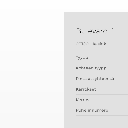
Bulevardi 1
00100, Helsinki
Tyyppi
Kohteen tyyppi
Pinta-ala yhteensä
Kerrokset
Kerros
Puhelinnumero