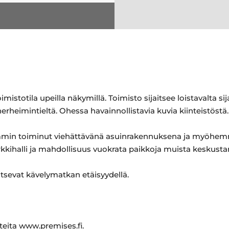
totila upeilla näkymillä. Toimisto sijaitsee loistavalta sija
rheimintieltä. Ohessa havainnollistavia kuvia kiinteistöstä.
mmin toiminut viehättävänä asuinrakennuksena ja myöhemm
kkihalli ja mahdollisuus vuokrata paikkoja muista keskustan
itsevat kävelymatkan etäisyydellä.
hteita www.premises.fi.