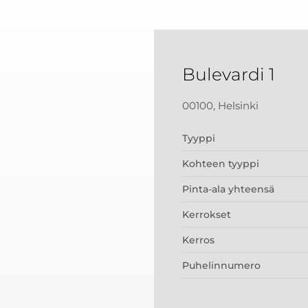
Bulevardi 1
00100, Helsinki
Tyyppi
Kohteen tyyppi
Pinta-ala yhteensä
Kerrokset
Kerros
Puhelinnumero