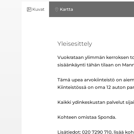
Kuvat
Kartta
Yleisesittely
Vuokrataan ylimmän kerroksen toimis
sisäänkäynti tähän tilaan on Manne
Tämä upea arvokiinteistö on aie
Kiinteistössä on oma 12 auton par
Kaikki ydinkeskustan palvelut sija
Kohteen omistaa Sponda.
Lisätiedot: 020 7290 710, lisää ko