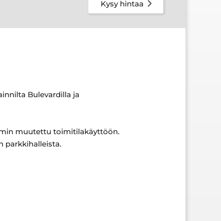
Kysy hintaa
innilta Bulevardilla ja
in muutettu toimitilakäyttöön.
 parkkihalleista.