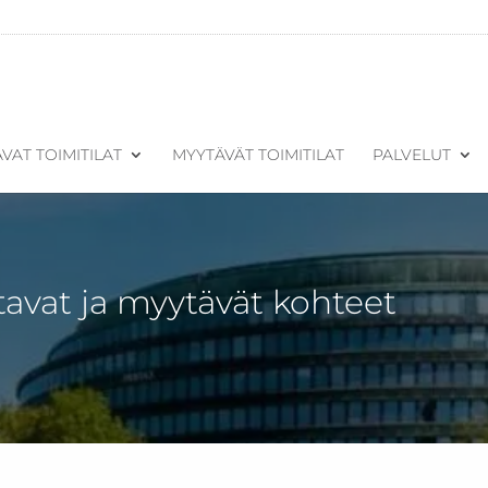
VAT TOIMITILAT
MYYTÄVÄT TOIMITILAT
PALVELUT
tavat ja myytävät kohteet