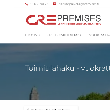
‌020 7290 710
asiakaspalvelu@premises.fi
ETUSIVU
CRE TOIMITILAHAKU
VUOKRATTA
Toimitilahaku - vuokrat