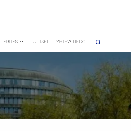
YRITYS
UUTISET
YHTEYSTIEDOT