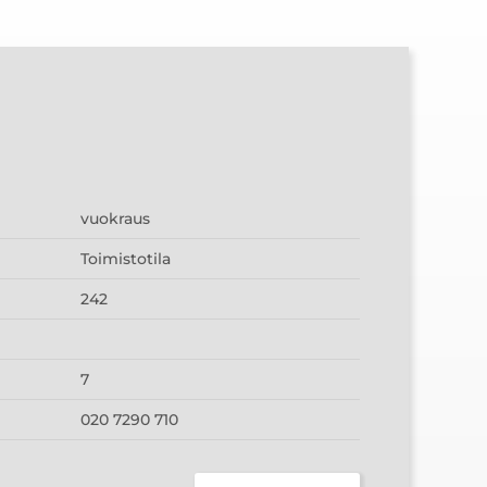
vuokraus
Toimistotila
242
7
020 7290 710