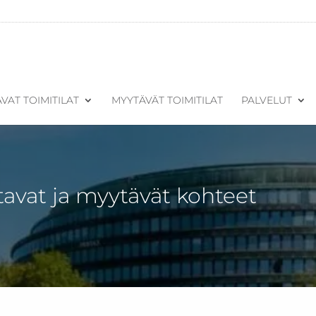
VAT TOIMITILAT
MYYTÄVÄT TOIMITILAT
PALVELUT
tavat ja myytävät kohteet