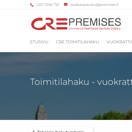
‌020 7290 710
asiakaspalvelu@premises.fi
ETUSIVU
CRE TOIMITILAHAKU
VUOKRATTA
Toimitilahaku - vuokrat