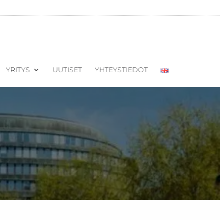
YRITYS
UUTISET
YHTEYSTIEDOT