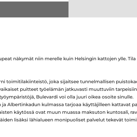
upeat näkymät niin merelle kuin Helsingin kattojen ylle. Til
i toimitilakiinteistö, joka sijaitsee tunnelmallisen puistok
yaikaiset puitteet työelämän jatkuvasti muuttuviin tarpeisiin
öympäristöjä, Bulevardi voi olla juuri oikea osoite sinulle.
 ja Albertinkadun kulmassa tarjoaa käyttäjilleen kattavat pal
alaisten käytössä ovat muun muassa maksuton kuntosali, rav
 Näiden lisäksi lähialueen monipuoliset palvelut tekevät toi