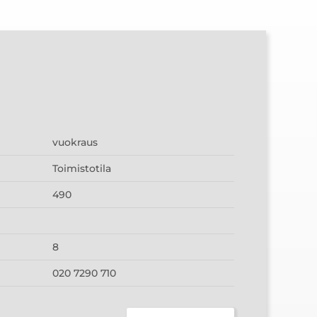
vuokraus
Toimistotila
490
8
020 7290 710