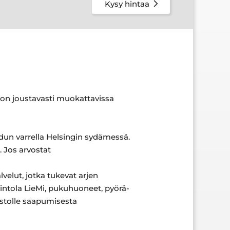
Kysy hintaa
a on joustavasti muokattavissa
adun varrella Helsingin sydämessä.
. Jos arvostat
velut, jotka tukevat arjen
intola LieMi, pukuhuoneet, pyörä-
mistolle saapumisesta