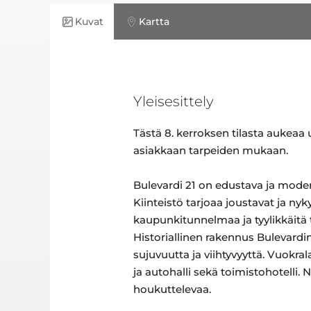
Kuvat
Kartta
Yleisesittely
Tästä 8. kerroksen tilasta aukeaa 
asiakkaan tarpeiden mukaan.
Bulevardi 21 on edustava ja modern
Kiinteistö tarjoaa joustavat ja nyk
kaupunkitunnelmaa ja tyylikkäitä ty
Historiallinen rakennus Bulevardin
sujuvuutta ja viihtyvyyttä. Vuokr
ja autohalli sekä toimistohotelli.
houkuttelevaa.